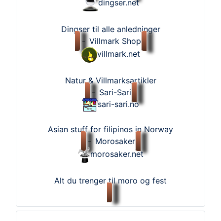
dingser.net
Dingser til alle anledninger
-
Villmark Shop
villmark.net
Natur & Villmarksartikler
-
Sari-Sari
sari-sari.no
Asian stuff for filipinos in Norway
-
Morosaker
morosaker.net
Alt du trenger til moro og fest