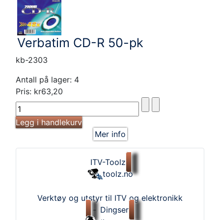
Verbatim CD-R 50-pk
kb-2303
Antall på lager: 4
Pris:
kr63,20
Mer info
ITV-Toolz
toolz.no
Verktøy og utstyr til ITV og elektronikk
-
Dingser