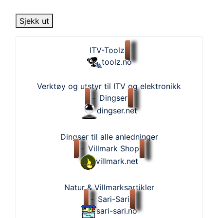
Sjekk ut
ITV-Toolz
toolz.no
Verktøy og utstyr til ITV og elektronikk
-
Dingser
dingser.net
Dingser til alle anledninger
-
Villmark Shop
villmark.net
Natur & Villmarksartikler
-
Sari-Sari
sari-sari.no