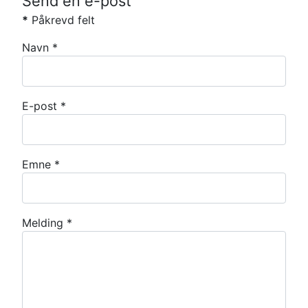
Send en e-post
*
Påkrevd felt
Navn
*
E-post
*
Emne
*
Melding
*