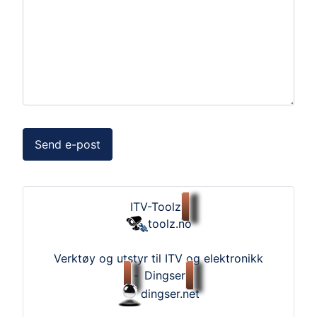
Send e-post
ITV-Toolz
toolz.no
Verktøy og utstyr til ITV og elektronikk
-
Dingser
dingser.net