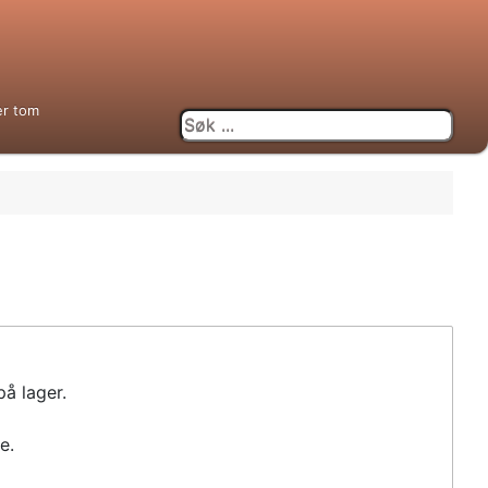
er tom
på lager.
e.