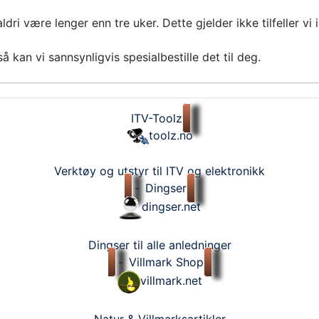
ldri være lenger enn tre uker. Dette gjelder ikke tilfeller vi
 kan vi sannsynligvis spesialbestille det til deg.
ITV-Toolz
toolz.no
Verktøy og utstyr til ITV og elektronikk
-
Dingser
dingser.net
Dingser til alle anledninger
-
Villmark Shop
villmark.net
Natur & Villmarksartikler