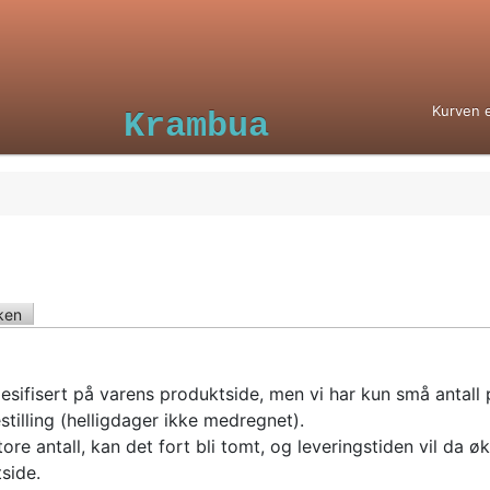
Kurven 
Krambua
ken
esifisert på varens produktside, men vi har kun små antall 
stilling (helligdager ikke medregnet).
tore antall, kan det fort bli tomt, og leveringstiden vil da øk
side.