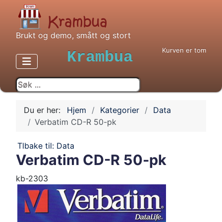
Brukt og demo, smått og stort
Kurven er tom
Krambua
Du er her:
Hjem
Kategorier
Data
Verbatim CD-R 50-pk
Tlbake til: Data
Verbatim CD-R 50-pk
kb-2303