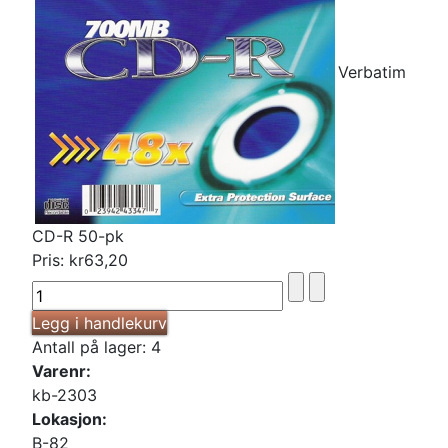
Verbatim
CD-R 50-pk
Pris:
kr63,20
Antall på lager: 4
Varenr:
kb-2303
Lokasjon:
B-82