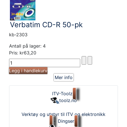
Verbatim CD-R 50-pk
kb-2303
Antall på lager: 4
Pris:
kr63,20
Mer info
ITV-Toolz
toolz.no
Verktøy og utstyr til ITV og elektronikk
-
Dingser