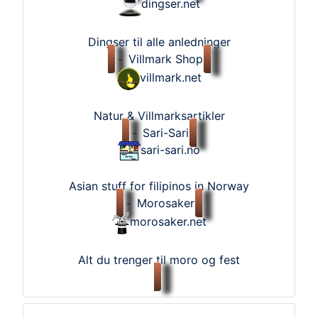
dingser.net
Dingser til alle anledninger
-
Villmark Shop
villmark.net
Natur & Villmarksartikler
-
Sari-Sari
sari-sari.no
Asian stuff for filipinos in Norway
-
Morosaker
morosaker.net
Alt du trenger til moro og fest