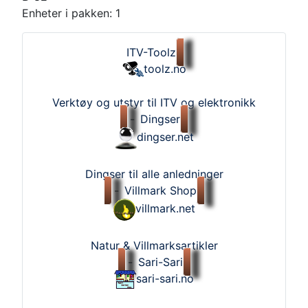
Enheter i pakken: 1
ITV-Toolz
toolz.no
Verktøy og utstyr til ITV og elektronikk
-
Dingser
dingser.net
Dingser til alle anledninger
-
Villmark Shop
villmark.net
Natur & Villmarksartikler
-
Sari-Sari
sari-sari.no