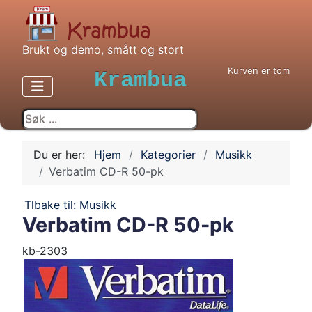
Brukt og demo, smått og stort
Kurven er tom
Krambua
Du er her:
Hjem
Kategorier
Musikk
Verbatim CD-R 50-pk
Tlbake til: Musikk
Verbatim CD-R 50-pk
kb-2303