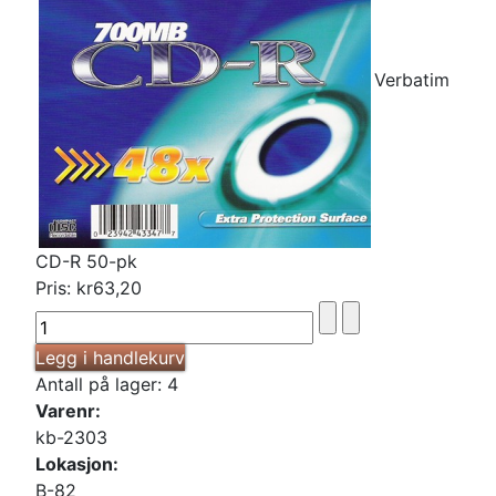
Verbatim
CD-R 50-pk
Pris:
kr63,20
Antall på lager: 4
Varenr:
kb-2303
Lokasjon:
B-82