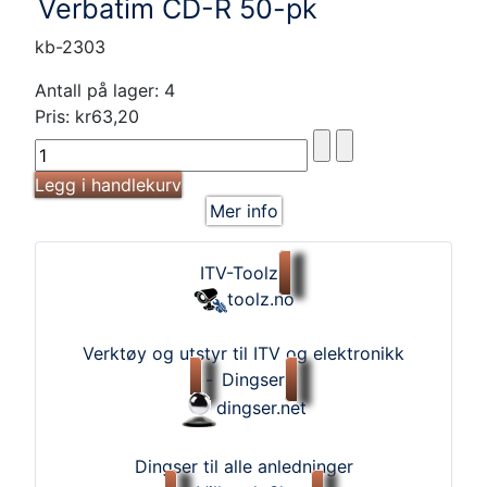
Verbatim CD-R 50-pk
kb-2303
Antall på lager: 4
Pris:
kr63,20
Mer info
ITV-Toolz
toolz.no
Verktøy og utstyr til ITV og elektronikk
-
Dingser
dingser.net
Dingser til alle anledninger