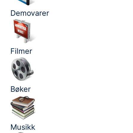
Demovarer
Filmer
Bøker
Musikk