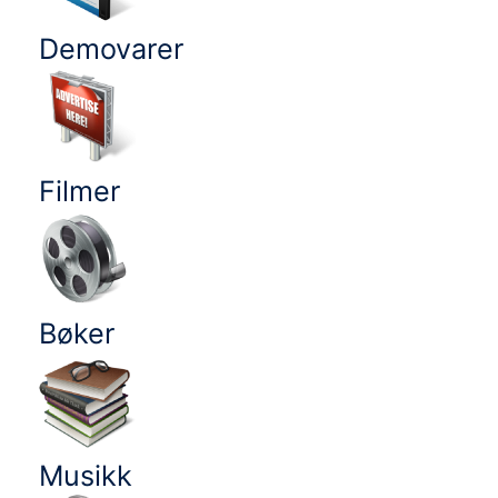
Demovarer
Filmer
Bøker
Musikk