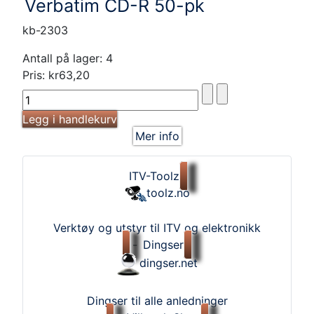
Verbatim CD-R 50-pk
kb-2303
Antall på lager: 4
Pris:
kr63,20
Mer info
ITV-Toolz
toolz.no
Verktøy og utstyr til ITV og elektronikk
-
Dingser
dingser.net
Dingser til alle anledninger